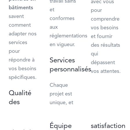
travail sains
avec vous
bâtiments
et
pour
savent
conformes
comprendre
comment
aux
vos besoins
adapter nos
réglementations
et fournir
services
en vigueur.
des résultats
pour
qui
Services
répondre à
dépassent
personnalisés
vos besoins
vos attentes.
spécifiques.
Chaque
Qualité
projet est
des
unique, et
Équipe
satisfaction