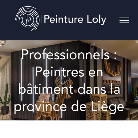
Skip
to
content
Professionnels :
Peintres en
bâtiment dans la
province de Liège