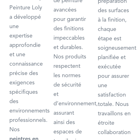
de peinture
préparation
Peinture Loly
avancées
des surfaces
a développé
pour garantir
à la finition,
une
des finitions
chaque
expertise
impeccables
étape est
approfondie
et durables.
soigneusement
et une
Nos produits
planifiée et
connaissance
respectent
exécutée
précise des
les normes
pour assurer
exigences
de sécurité
une
spécifiques
et
satisfaction
des
d’environnement,
totale. Nous
environnements
assurant
travaillons en
professionnels.
ainsi des
étroite
Nos
espaces de
collaboration
peintres en